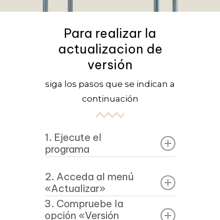
Para realizar la
actualizacion de
versión
siga los pasos que se indican a
continuación
1. Ejecute el
programa
Ejecute el programa
2. Acceda al menú
«Actualización Palmart 7.6
«Actualizar»
v2.0» en el ordenador
3. Compruebe la
Acceda al menú
servidor.
opción «Versión
«Actualizar» para