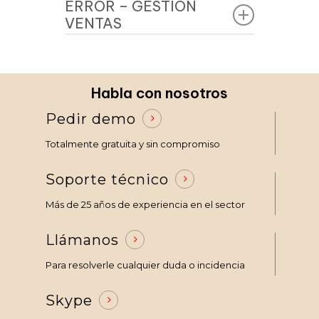
ERROR – GESTIÓN
Libros/Revistas y Plotter,
VENTAS
permite seleccionar el
Los informes en Excel de
soporte de impresión previo a
recibos, cobros y facturas,
la selección del tamaño de
permiten sumar las columnas
Habla con nosotros
pliego de impresión, e incluso
de importes, así como
Pedir demo
la función de sugerir máquina
ordenar por fechas desde
y pliego, evalúa los soportes
Totalmente gratuita y sin compromiso
Excel. Se incluye soporte para
de una subfamilia, más
LibreOffice / OpenOffice
Soporte técnico
óptimos para la impresión
ERROR (Control de
Más de 25 años de experiencia en el sector
MEJORA (Gestión
Producción): En la rejilla
Presupuestos): Control de
Llámanos
de procesos del ADP, el
bloqueos en
nombre de la tirada que
Para resolverle cualquier duda o incidencia
presupuestos. Evita
mostraba no era el
posibles accesos
Skype
correcto
simultáneos a un mismo