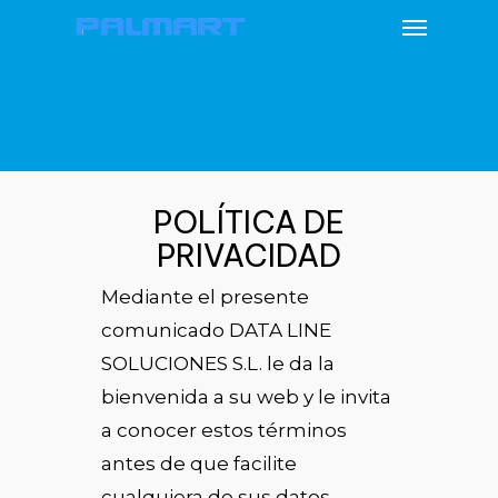
Menu
Skip
to
main
content
POLÍTICA DE
PRIVACIDAD
Mediante el presente
comunicado DATA LINE
SOLUCIONES S.L. le da la
bienvenida a su web y le invita
a conocer estos términos
antes de que facilite
cualquiera de sus datos